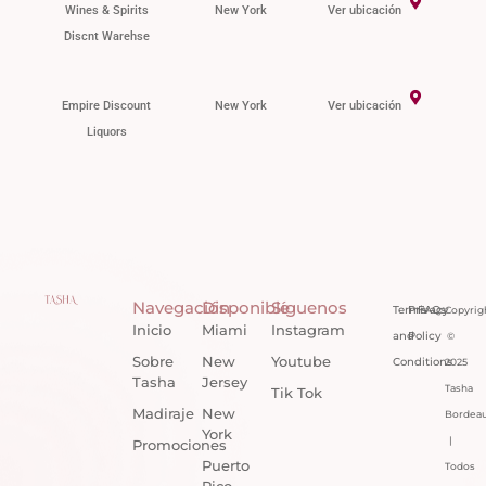
Wines & Spirits
New York
Ver ubicación
Discnt Warehse
Empire Discount
New York
Ver ubicación
Liquors
Navegación
Disponible
Síguenos
Terms
Privacy
FAQs
Copyrig
Inicio
Miami
Instagram
and
Policy
©
Sobre
New
Youtube
Conditions
2025
Tasha
Jersey
Tasha
Tik Tok
Madiraje
New
Bordea
York
|
Promociones
Puerto
Todos